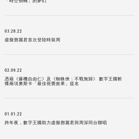
「時空倒轉」的夢幻
03.28.22
虛擬鄧麗君首次登陸時裝周
02.09.22
憑藉《爆機自由仁》及《蜘蛛俠：不戰無歸》 數字王國斬
獲兩項奧斯卡「最佳視覺效果」提名
01.01.22
跨年夜，數字王國助力虛擬鄧麗君與周深同台聯唱