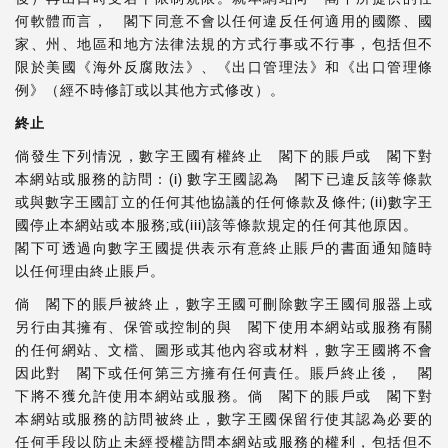
何軟體而言， 閣下同意不會以任何違反任何適用的國際、國
家、州、地區和地方法律法規的方式行事或不行事，包括但不
限於美國《海外反腐敗法》、《出口管理法》和《出口管理條
例》（經不時修訂或以其他方式修改）。
終止
倘發生下列情況，數字王國有權終止 閣下的賬戶或 閣下對
本網站或服務的訪問：(i) 數字王國認為 閣下已違反該等條款
或與數字王國訂立的任何其他協議的任何條款及條件; (ii)數字王
國停止本網站或本服務;或(iii)該等條款規定的任何其他原因。
閣下可透過向數字王國提供表示有意終止賬戶的書面通知隨時
以任何理由終止賬戶。
倘 閣下的賬戶被終止，數字王國可刪除數字王國伺服器上或
另行由其擁有、保管或控制的與 閣下使用本網站或服務有關
的任何網站、文檔、圖形或其他內容或材料，數字王國將不會
因此對 閣下或任何第三方擁有任何責任。賬戶終止後， 閣
下將不獲允許使用本網站或服務。倘 閣下的賬戶或 閣下對
本網站或服務的訪問被終止，數字王國保留行使其認為必要的
任何手段以防止未經授權訪問本網站或服務的權利，包括但不