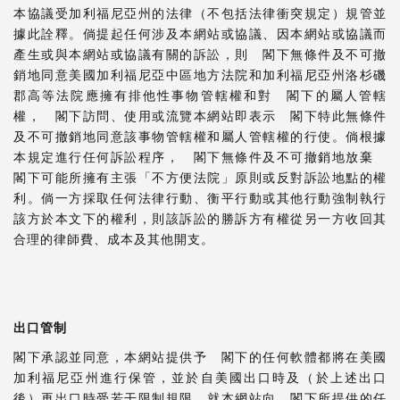
本協議受加利福尼亞州的法律（不包括法律衝突規定）規管並
據此詮釋。倘提起任何涉及本網站或協議、因本網站或協議而
產生或與本網站或協議有關的訴訟，則 閣下無條件及不可撤
銷地同意美國加利福尼亞中區地方法院和加利福尼亞州洛杉磯
郡高等法院應擁有排他性事物管轄權和對 閣下的屬人管轄
權， 閣下訪問、使用或流覽本網站即表示 閣下特此無條件
及不可撤銷地同意該事物管轄權和屬人管轄權的行使。倘根據
本規定進行任何訴訟程序， 閣下無條件及不可撤銷地放棄
閣下可能所擁有主張「不方便法院」原則或反對訴訟地點的權
利。倘一方採取任何法律行動、衡平行動或其他行動強制執行
該方於本文下的權利，則該訴訟的勝訴方有權從另一方收回其
合理的律師費、成本及其他開支。
出口管制
閣下承認並同意，本網站提供予 閣下的任何軟體都將在美國
加利福尼亞州進行保管，並於自美國出口時及（於上述出口
後）再出口時受若干限制規限。就本網站向 閣下所提供的任