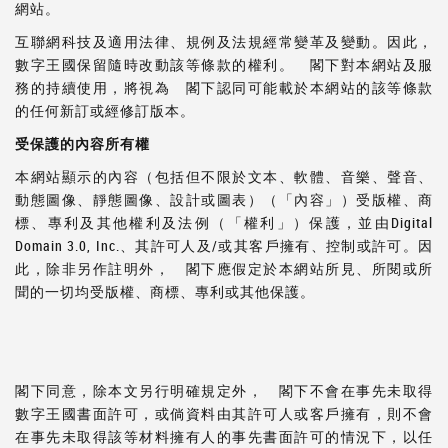
網站。
互聯網科技及適用法律、規例及法規經常變革及變動。因此，
數字王國保留隨時改動該等條款的權利。 閣下對本網站及服
務的持續使用，將視為 閣下認同可能載於本網站的該等條款
的任何新訂或經修訂版本。
受保護的內容
所有
權
本網站顯示的內容（包括但不限於文本、軟體、音樂、聲音、
動態圖像、靜態圖像、設計或圖表）（「內容」）受版權、商
標、專利及其他權利及法例（「權利」）保護，並由Digital
Domain 3.0, Inc.、其許可人及/或其客戶擁有、控制或許可。因
此，除非另作註明外， 閣下應假定於本網站所見、所閱或所
聞的一切均受版權、商標、專利或其他保護。
閣下同意，除本文另行明確規定外， 閣下不會在事先未取得
數字王國書面許可，或倘資料由其許可人或客戶擁有，則不會
在事先未取得該等材料擁有人的事先書面許可的情況下，以任