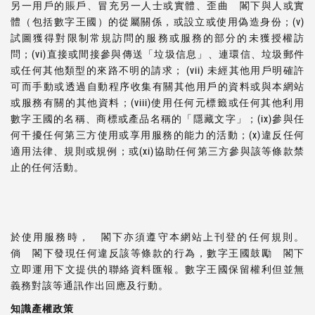
另一用戶的賬戶、冒充另一人士或實體、歪曲 閣下與人或實
體（包括數字王國）的從屬關係，或設立或使用偽造身份；(v)
試圖獲得對限制常規訪問的服務或服務的部分的未獲授權訪
問；(vi)直接或間接參與傳送「垃圾信息」、連環信、垃圾郵件
或任何其他類型的來路不明的請求； (vii) 未經其他用戶明確許
可而手動或透過自動程序收集有關其他用戶的資料或與本網站
或服務有關的其他資料；(viii)使用任何元標籤或任何其他利用
數字王國的名稱、商標或產品名稱的「隱藏文字」；(ix)參與任
何干擾任何第三方使用或享用服務的能力的活動；(x)違反任何
適用法律、規則或規例；或(xi)協助任何第三方參與該等條款禁
止的任何活動。
於使用服務時， 閣下亦須遵守本網站上刊登的任何規則。
倘 閣下發現任何違反該等條款的行為，數字王國鼓勵 閣下
立即運用下文提供的聯絡資料匯報。數字王國保留權利但並無
義務對該等通訊作出回應及行動。
知識產權政策