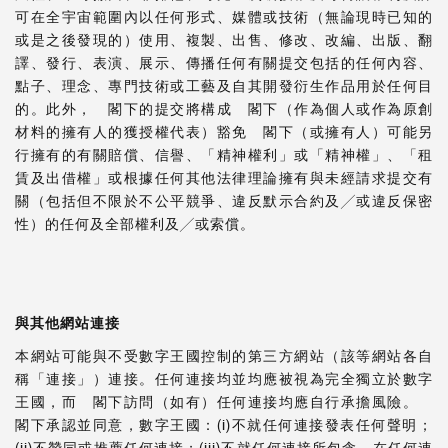
可在全宇宙範圍內以任何形式、媒體或技術（無論現時已知的
或是之後發現的）使用、複製、出售、修改、改編、出版、翻
譯、發行、表演、展示、傳播任何有關提交包括的任何內容、
點子、理念、專門技術或工藝及自其開發衍生作品用於任何目
的。此外， 閣下的提交將構成 閣下（作為個人或作為原創
材料的擁有人的獲授權代表）豁免 閣下（或擁有人）可能另
行擁有的有關賠償、信譽、「精神權利」或「精神權」、「租
賃及出借權」或根據任何其他法律理論擁有與未經請求提交有
關（包括但不限於不公平競爭、違反默示合約及╱或違反保密
性）的任何及全部權利及╱或索償。
與其他網站連接
本網站可能與不受數字王國控制的第三方網站（該等網站各自
稱「連接」）連接。任何連接均並均應被視為完全獨立於數字
王國，而 閣下訪問（如有）任何連接均應自行承擔風險。
閣下承認並同意，數字王國：(i)不就任何連接發表任何聲明；
(ii)不贊同或推薦任何連接；(iii)不就任何連接所包含、在任何連