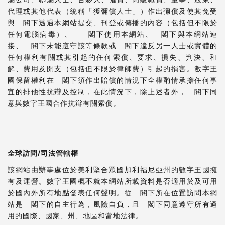
代理或其他代表（統稱「獲彌償人士」）作出彌償及使其免受
與 閣下透過本網站提交、刊登或傳播的內容（包括但不限於
任何電腦病毒）、 閣下使用本網站、 閣下與本網站連
接、 閣下未能遵守該等條款或 閣下違反另一人士或實體的
任何權利有關或其引起的任何索償、要求、損失、判決、和
解、費用及開支（包括但不限於律師費）引起的損害。數字王
國保留權利在 閣下須作出賠償的情況下全權酌情承擔任何事
宜的排他性抗辯及控制，在此情況下，除上述者外， 閣下同
意與數字王國合作抗辯有關索償。
全球
訪問
/
司法管轄權
該網站由辦事處位於美利堅合眾國加利福尼亞州的數字王國擁
有及運營。數字王國概不就本網站所載資料是否適用於及可用
於國內外所有地點發表任何聲明。從 閣下所在位置訪問本網
站是 閣下的自主行為，風險自負，且 閣下同意遵守所有適
用的國際、國家、州、地區和當地法律。