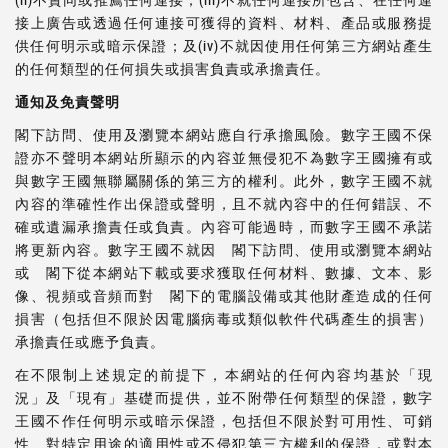
接上廣告或透過任何連接可獲得的資料、材料、產品或服務提
供任何明示或暗示保證；及(iv)不就因使用任何第三方網站產生
的任何類型的任何損失或損害負責或承擔責任。
通知及免責聲明
閣下訪問、使用及瀏覽本網站應自行承擔風險。數字王國不保
證亦不聲明本網站所顯示的內容並無侵犯不為數字王國擁有或
與數字王國無聯屬關係的第三方的權利。此外，數字王國不就
內容的準確性作出保證或聲明，且不就內容中的任何錯誤、不
確或遺漏承擔責任或負責。內容可能過時，而數字王國不承諾
將更新內容。數字王國不就因 閣下訪問、使用或瀏覽本網站
或 閣下從本網站下載或要求獲取任何材料、數據、文本、影
像、視頻或音頻而對 閣下的電腦設備或其他財產造成的任何
損害（包括但不限於因電腦病毒或類似軟件代碼產生的損害）
承擔責任或應予負責。
在不限制上述規定的前提下，本網站的任何內容均基於「現
況」及「現有」基礎而提供，並不附帶任何類型的保證，數字
王國不作任何明示或暗示保證，包括但不限於對可用性、可銷
性、對特定用途的適用性或不侵犯第三方權利的保證，或對本