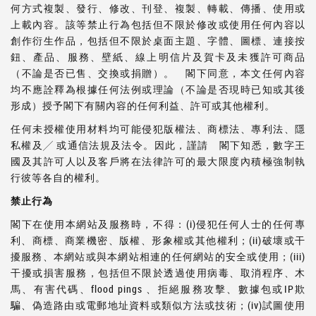
何方式複製、發行、修改、刊登、複製、轉載、傳播、使用或
上載內容。該等禁止行為包括但不限於修改或使用任何內容以
創作衍生作品，包括但不限於桌面主題、字體、圖標、連接按
鈕、產品、服務、壁紙、線上明信片及賀卡及未獲許可商品
（不論是否已售、交換或捐贈）。 閣下同意，本文任何內容
均不應詮釋為根據任何法例或理論（不論是否現時已知或其後
形成）授予閣下有關內容的任何利益、許可或其他權利。
任何未授權使用材料均可能侵犯版權法、商標法、專利法、隱
私權及╱ 或通信法規及法令。因此，謹請 閣下知悉，數字王
國及其許可人以及客戶將在法律許可的最大限度內積極強制執
行彼等各自的權利。
禁止行為
閣下在使用本網站及服務時，不得：(i)侵犯任何人士的任何專
利、商標、商業機密、版權、形象權或其他權利；(ii)破壞或干
擾服務、本網站或與本網站相連的任何網站的安全或使用；(iii)
干擾或損害服務，包括但不限於透過使用病毒、取消程序、木
馬、有害代碼、flood pings 、拒絕服務攻擊、數據包或IP欺
騙、偽造路由或電郵地址資料或類似方法或技術；(iv)試圖使用