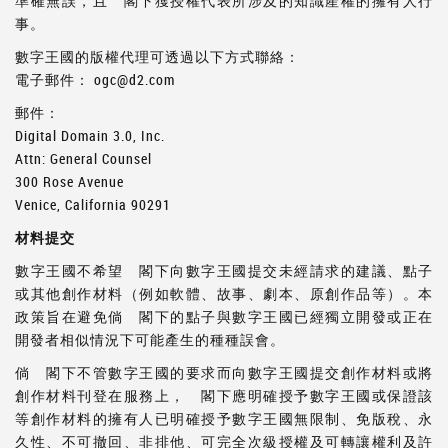
準確無誤，且 閣下獲授權代表所涉及的知識產權的擁有人行
事。
數字王國的版權代理可透過以下方式聯絡：
電子郵件： ogc@d2.com
郵件：
Digital Domain 3.0, Inc.
Attn: General Counsel
300 Rose Avenue
Venice, California 90291
材料提交
數字王國不希望 閣下向數字王國提交未經請求的建議、點子
或其他創作材料（例如軟體、故事、劇本、原創作品等）。本
政策旨在避免倘 閣下的點子與數字王國已經獨立開發或正在
開發者相似情況下可能產生的種種誤會。
倘 閣下不管數字王國的要求而向數字王國提交創作材料或將
創作材料刊登在服務上， 閣下應明確授予數字王國或保證該
等創作材料的擁有人已明確授予數字王國無限制、免版稅、永
久性、不可撤回、非排他、可完全次級授權及可轉讓權利及許