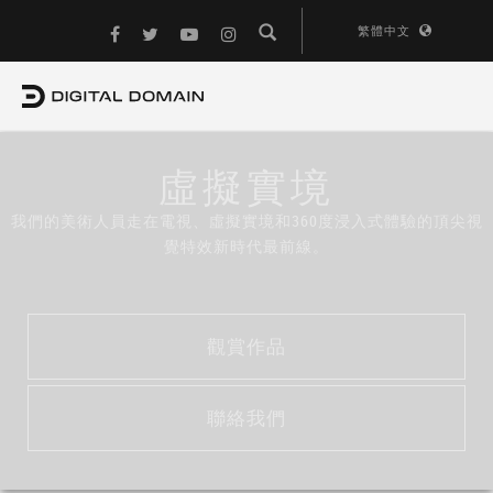
繁體中文
虛擬實境
我們的美術人員走在電視、虛擬實境和360度浸入式體驗的頂尖視
覺特效新時代最前線。
觀賞作品
聯絡我們