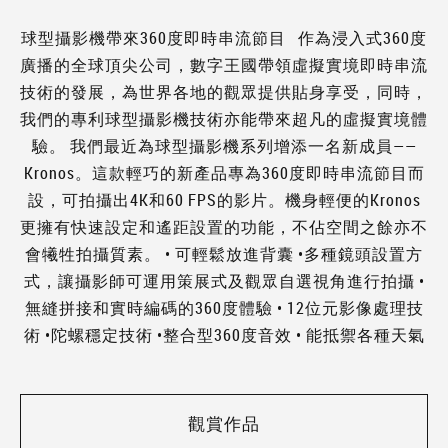
球型攝影機帶來360度即時串流節目 作為浸入式360度
廣播的全球頂尖公司，數字王國帶領虛擬實境即時串流
技術的發展，為世界各地的觀眾提供貼身享受，同時，
我們的專利球型攝影機技術亦能帶來超凡的虛擬實境體
驗。 我們最近為球型攝影機系列增添一名新成員——
Kronos。這款輕巧的新產品專為360度即時串流節目而
設，可拍攝出4K和60 FPS的影片。機身輕便的Kronos
更擁有快速設定和遙距設置的功能，不佔空間之餘亦不
會犧牲拍攝質素。 • 可輕鬆放進背囊 •多種鏡頭設置方
式，讓攝影師可運用策展式及觀眾自選視角進行拍攝 •
無縫拼接和實時編碼的360度體驗 • 12位元影像處理技
術 •陀螺穩定技術 •整合型360度音效 • 能抵禦各種天氣
觀賞作品